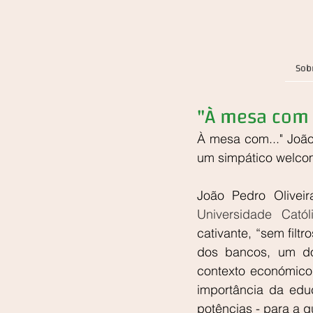
Sob
"À mesa com .
À mesa com..." João
um simpático welcom
João Pedro Oliveir
Universidade Cató
cativante, “sem fil
dos bancos, um do
contexto económico
importância da edu
potências - para a qu