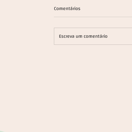
Comentários
Escreva um comentário
"À mesa com..." Francisco
Pedro Balsemão _ CEO Grupo
Impresa _ 4 fevereiro 2026