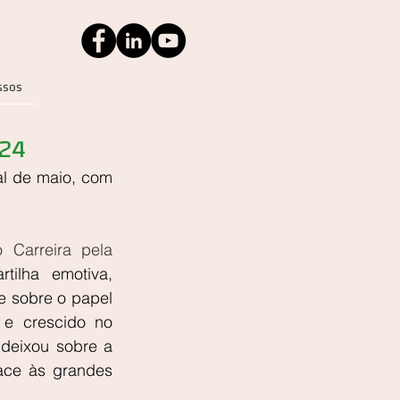
ssos
024
al de maio, com 
Carreira pela 
ilha emotiva, 
 sobre o papel 
e crescido no 
deixou sobre a 
ce às grandes 