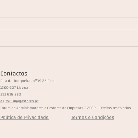
"À mesa com..." Almirante
"À m
Gouveia e Melo _ Candidato à
Segu
Contactos
Presidência da República _ 18
Pres
Rua da Junqueira, nº39 2º Piso
dezembro 2025
deze
1300-307 Lisboa
213 618 250
dg.forum@gestores.pt
Forum de Administradores e Gestores de Empresas © 2022 – Direitos reservados
Política de Privacidade
Termos e Condições