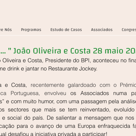
re Nós
Programas
Estudo de Casos
Associados
Congre
.. " João Oliveira e Costa 28 maio 2
 Oliveira e Costa, Presidente do BPI, aconteceu no fin
e drink e jantar no Restaurante Jockey.
a e Costa, 
recentemente galardoado com o Prémio 
lica Portuguesa, envolveu 
os Associados numa part
tros” e com muito humor, com uma passagem pela análise
s sectores que mais se tem reinventado, evoluído 
 e social do país. De salientar a mensagem que nos 
cação para o avanço de uma Europa enfraquecida fa
al desafiou a iniciativa privada a participar!