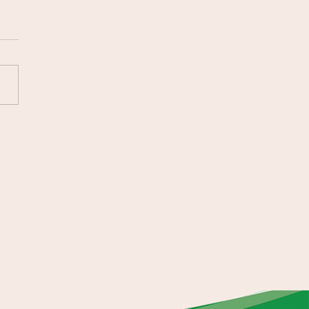
esa com..." António José
ro _ Candidato à
idência da República _ 4
mbro 2025