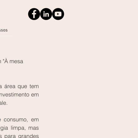
ssos
 "À mesa 
a área que tem 
nvestimento em 
le. 
e consumo, em 
ia limpa, mas 
 para grandes 