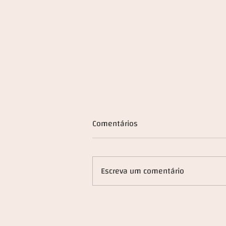
Comentários
Escreva um comentário
"À mesa com..." Francisco
Pedro Balsemão _ CEO Grupo