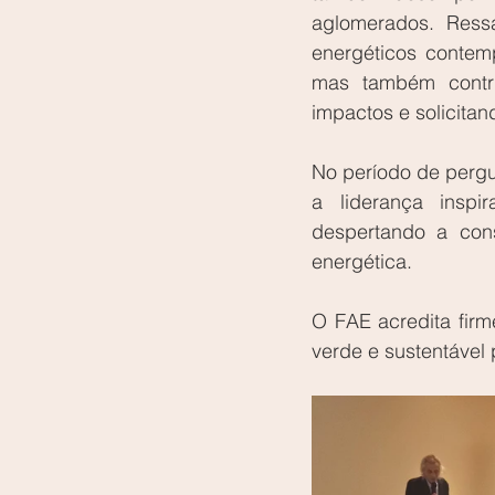
aglomerados. Ressa
energéticos contemp
mas também contri
impactos e solicita
No período de pergu
a liderança insp
despertando a con
energética.
O FAE acredita firm
verde e sustentável 