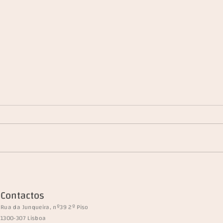
Um olhar sobre o BCE - Que
O lim
esperar dos juros e do
elect
Contactos
combate à inflação? 24 de
Rua da Junqueira, nº39 2º Piso
outubro de 2023
1300-307 Lisboa