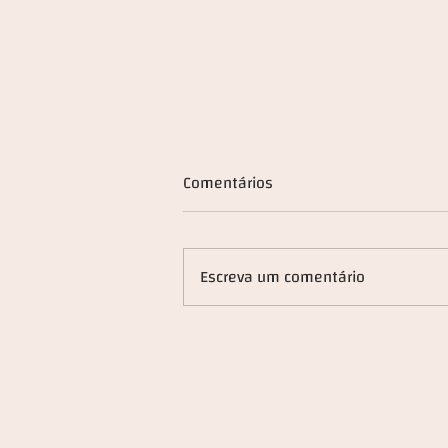
Comentários
Escreva um comentário
"As opções geopolíticas
europeias" - 10 março 2025