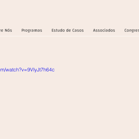
re Nós
Programas
Estudo de Casos
Associados
Congre
com/watch?v=9VIyJt7h64c