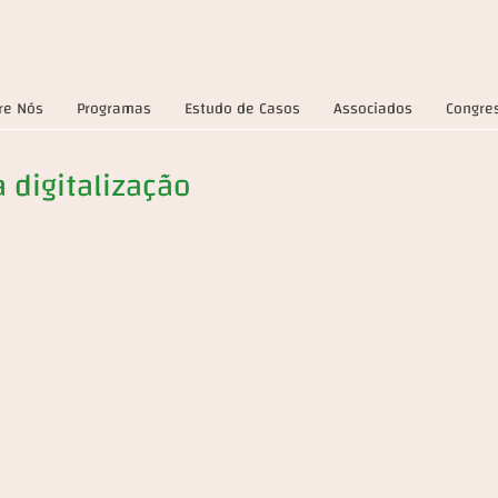
re Nós
Programas
Estudo de Casos
Associados
Congre
 digitalização