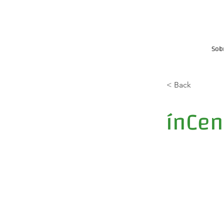
Sob
< Back
ínCen