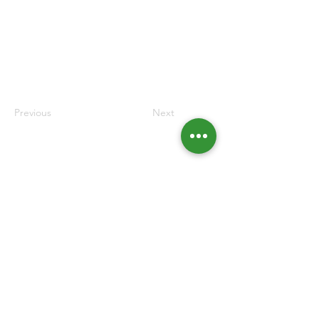
Previous
Next
Contactos
Rua da Junqueira, nº39 2º Piso
1300-307
Lisboa
213 618 250
dg.forum@gestores.pt