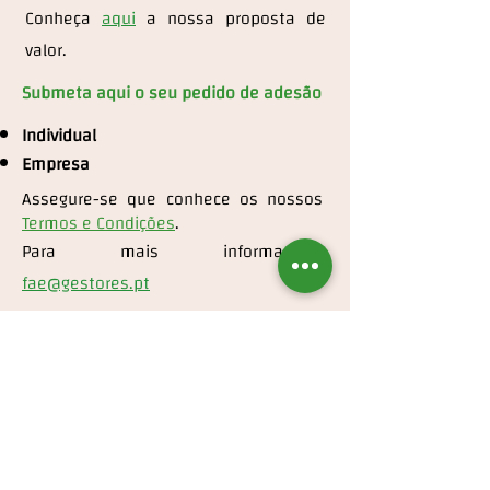
Conheça
aqui
a nossa proposta de
valor.
Submeta aqui o seu pedido de adesão
Individual
Empresa
Assegure-se que conhece os nossos
Termos e Condições
.
Para mais informações:
fae@gestores.pt
Contactos
Rua da Junqueira, nº39 2º Piso