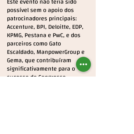
Este evento não teria sido
possível sem o apoio dos
patrocinadores principais:
Accenture, BPI, Deloitte, EDP,
KPMG, Pestana e PwC, e dos
parceiros como Gato
Escaldado, ManpowerGroup e
Gema, que contribuíram
significativamente para o
sucesso do Congresso.
Reforçamos o nosso
compromisso com a
excelência na gestão e o
desenvolvimento contínuo dos
gestores em Portugal.