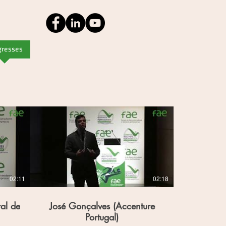
gresses
02:11
02:18
al de
José Gonçalves (Accenture
Portugal)