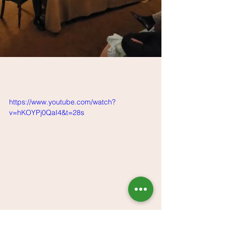
https://www.youtube.com/watch?
v=hKOYPj0QaI4&t=28s