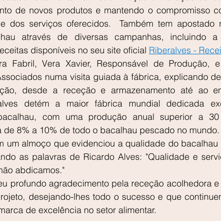
nto de novos produtos e mantendo o compromisso co
e dos serviços oferecidos.  Também tem apostado no
au através de diversas campanhas, incluindo a 
eitas disponíveis no seu site oficial 
Riberalves - Recei
ora Fabril, Vera Xavier, Responsável de Produção, e
ociados numa visita guiada à fábrica, explicando de
ção, desde a receção e armazenamento até ao em
alves detém a maior fábrica mundial dedicada exc
bacalhau, com uma produção anual superior a 30 m
a de 8% a 10% de todo o bacalhau pescado no mundo.
om um almoço que evidenciou a qualidade do bacalhau 
ando as palavras de Ricardo Alves: "Qualidade e servi
 não abdicamos."
u profundo agradecimento pela receção acolhedora e fel
projeto, desejando-lhes todo o sucesso e que continuem
arca de excelência no setor alimentar.