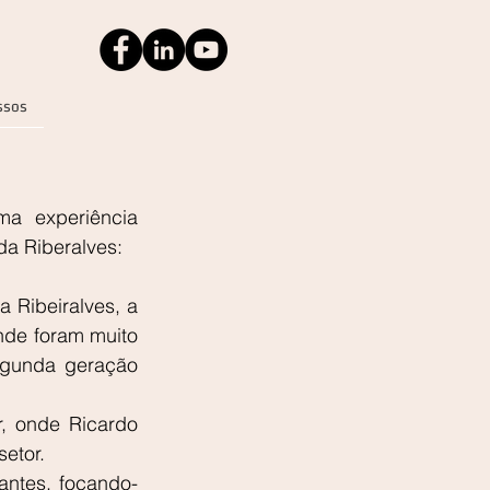
ssos
a experiência 
da Riberalves:
 Ribeiralves, a 
nde foram muito 
gunda geração 
, onde Ricardo 
setor.
antes, focando-