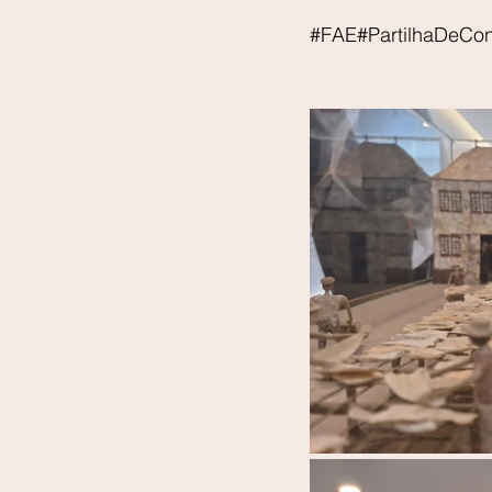
#FAE
#PartilhaDeCo