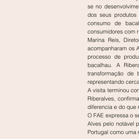
se no desenvolvime
dos seus produtos 
consumo de bacalh
consumidores com rec
Marina Reis, Diret
acompanharam os Ass
processo de produ
bacalhau. A Riber
transformação de 
representando cerc
A visita terminou c
Riberalves, confirm
diferencia e do que
O FAE expressa o se
Alves pelo notável 
Portugal como uma m