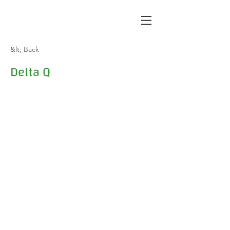
&lt; Back
Delta Q